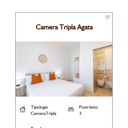
Camera Tripla Agata
Tipologia
Posti letto
CameraTripla
3