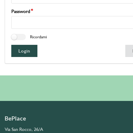
Password
Ricordami
Login
BePlace
Via San Rocco, 26/A