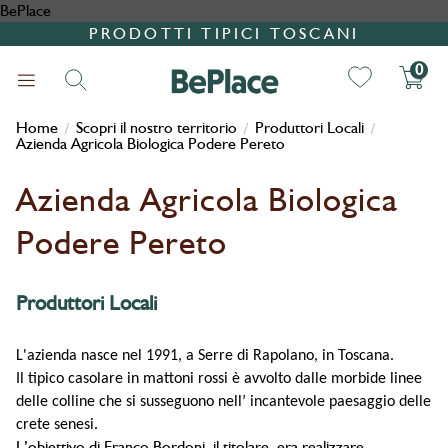
BePlace
PRODOTTI TIPICI TOSCANI
0
Home
Scopri il nostro territorio
Produttori Locali
/
/
/
Azienda Agricola Biologica Podere Pereto
Azienda Agricola Biologica
Podere Pereto
Ricerca
Produttori Locali
L'azienda nasce nel 1991, a Serre di Rapolano, in Toscana.
Il tipico casolare in mattoni rossi è avvolto dalle morbide linee
delle colline che si susseguono nell’ incantevole paesaggio delle
crete senesi.
L’obiettivo di Franco Bordoni, il titolare, era realizzare