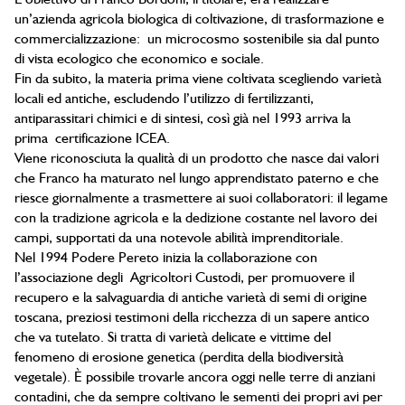
un’azienda agricola biologica di coltivazione, di trasformazione e
commercializzazione: un microcosmo sostenibile sia dal punto
di vista ecologico che economico e sociale.
Fin da subito, la materia prima viene coltivata scegliendo varietà
locali ed antiche, escludendo l’utilizzo di fertilizzanti,
antiparassitari chimici e di sintesi, così già nel 1993 arriva la
prima certificazione ICEA.
Viene riconosciuta la qualità di un prodotto che nasce dai valori
che Franco ha maturato nel lungo apprendistato paterno e che
riesce giornalmente a trasmettere ai suoi collaboratori: il legame
con la tradizione agricola e la dedizione costante nel lavoro dei
campi, supportati da una notevole abilità imprenditoriale.
Nel 1994 Podere Pereto inizia la collaborazione con
l’associazione degli Agricoltori Custodi, per promuovere il
recupero e la salvaguardia di antiche varietà di semi di origine
toscana, preziosi testimoni della ricchezza di un sapere antico
che va tutelato. Si tratta di varietà delicate e vittime del
fenomeno di erosione genetica (perdita della biodiversità
vegetale). È possibile trovarle ancora oggi nelle terre di anziani
contadini, che da sempre coltivano le sementi dei propri avi per