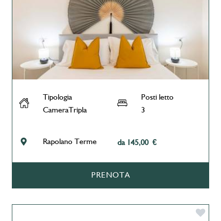
Tipologia
Posti letto
CameraTripla
3
Rapolano Terme
da 145,00 €
PRENOTA